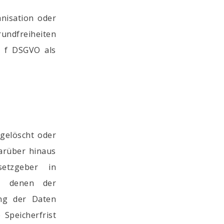
anisation oder
rundfreiheiten
t. f DSGVO als
gelöscht oder
darüber hinaus
etzgeber in
n, denen der
ung der Daten
Speicherfrist